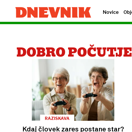
Novice
Obj
DOBRO POČUTJ
RAZISKAVA
Kdaj človek zares postane star?