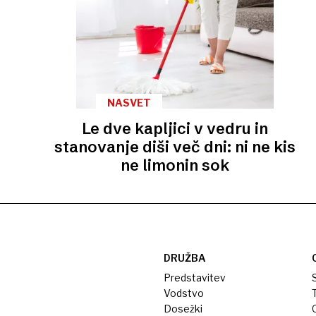
NASVET
Le dve kapljici v vedru in
stanovanje diši več dni: ni ne kis
ne limonin sok
DRUŽBA
Predstavitev
S
Vodstvo
T
Dosežki