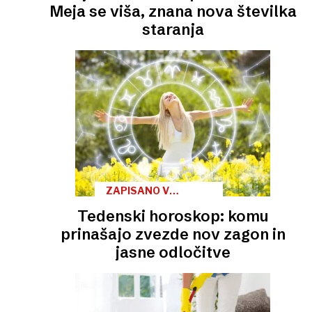
Meja se viša, znana nova številka
staranja
ZAPISANO V
ZVEZDAH
Tedenski horoskop: komu
prinašajo zvezde nov zagon in
jasne odločitve