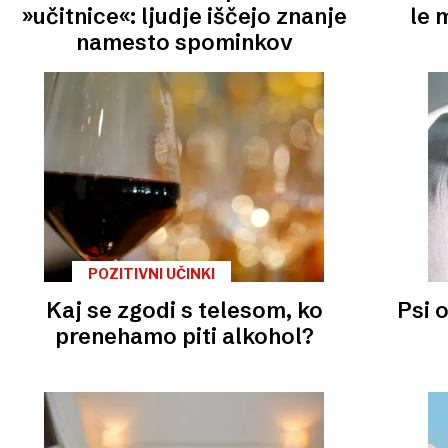
»učitnice«: ljudje iščejo znanje
le 
namesto spominkov
POZITIVNI UČINKI
Kaj se zgodi s telesom, ko
Psi 
prenehamo piti alkohol?