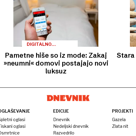
DIGITALNO
RAZSTRUPLJANJE
Pametne hiše so iz mode: Zakaj
Stara
»neumni« domovi postajajo novi
luksuz
OGLAŠEVANJE
EDICIJE
PROJEKTI
pletni oglasi
Dnevnik
Gazela
iskani oglasi
Nedeljski dnevnik
Zlata nit
Osmrtnice
Razvedrilo