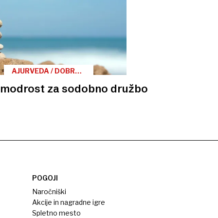
AJURVEDA / DOBRO
POČUTJE NA
 modrost za sodobno družbo
DELOVNEM MESTU
POGOJI
Naročniški
Akcije in nagradne igre
Spletno mesto