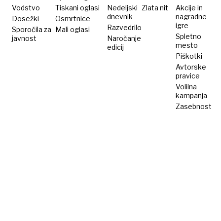
rešili
Vodstvo
Tiskani oglasi
Nedeljski
Zlata nit
Akcije in
dnevnik
nagradne
Dosežki
80-
Osmrtnice
igre
Razvedrilo
Sporočila za
Mali oglasi
odstotno
Spletno
javnost
Naročanje
mesto
edicij
Piškotki
Avtorske
pravice
Volilna
kampanja
Zasebnost