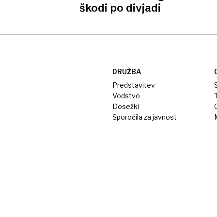
škodi po divjadi
DRUŽBA
Predstavitev
S
Vodstvo
T
Dosežki
Sporočila za javnost
M