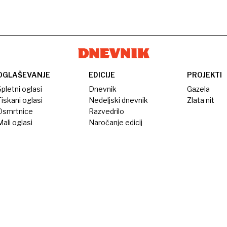
OGLAŠEVANJE
EDICIJE
PROJEKTI
pletni oglasi
Dnevnik
Gazela
iskani oglasi
Nedeljski dnevnik
Zlata nit
Osmrtnice
Razvedrilo
ali oglasi
Naročanje edicij