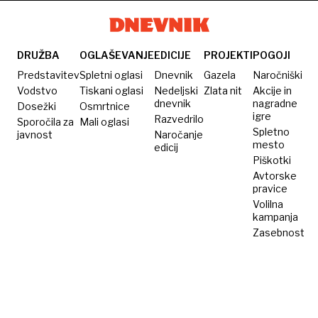
milijonov
za
evrov
mednarodnega
škode
oskarja
DRUŽBA
OGLAŠEVANJE
EDICIJE
PROJEKTI
POGOJI
Predstavitev
Spletni oglasi
Dnevnik
Gazela
Naročniški
Vodstvo
Tiskani oglasi
Nedeljski
Zlata nit
Akcije in
dnevnik
nagradne
Dosežki
Osmrtnice
igre
Razvedrilo
Sporočila za
Mali oglasi
Spletno
javnost
Naročanje
mesto
edicij
Piškotki
Avtorske
pravice
Volilna
kampanja
Zasebnost