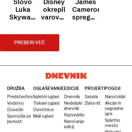
Slovo
Disney
James
več
inteligenco
prevzele
ogledalo
pozivajo
Luka
okrepil
Cameron
tisoč
Hollywood
skoraj
k
Skywalkerja:
varovanje
spregovoril
evrov
6,3
bojkotu
Mark
slavne
o
milijona
Disneyjevih
Hamill o
zvezdnice,
tretjem
ljudi
platform
zapuščini
potem
Avatarju
PREBERI VEČ
in
ko je
prihodnosti
prejela
Vojne
grožnje
zvezd
s smrtjo
DRUŽBA
OGLAŠEVANJE
EDICIJE
PROJEKTI
POGOJI
Predstavitev
Spletni oglasi
Dnevnik
Gazela
Naročniški
Vodstvo
Tiskani oglasi
Nedeljski
Zlata nit
Akcije in
dnevnik
nagradne
Dosežki
Osmrtnice
igre
Razvedrilo
Sporočila za
Mali oglasi
Spletno
javnost
Naročanje
mesto
edicij
Piškotki