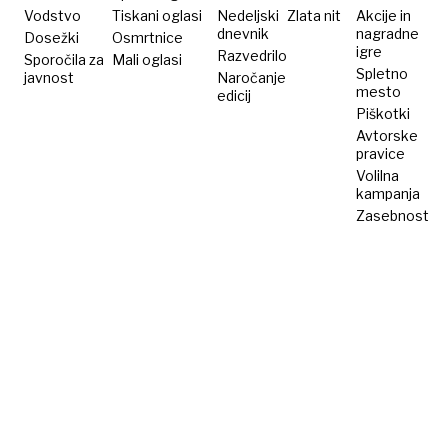
Vodstvo
Tiskani oglasi
Nedeljski
Zlata nit
Akcije in
dnevnik
nagradne
Dosežki
Osmrtnice
igre
Razvedrilo
Sporočila za
Mali oglasi
Spletno
javnost
Naročanje
mesto
edicij
Piškotki
Avtorske
pravice
Volilna
kampanja
Zasebnost