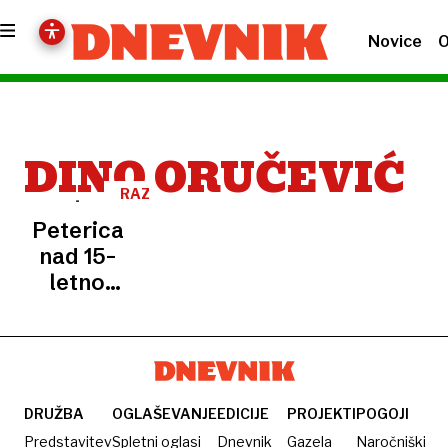
Novice
O
DINO ORUČEVIĆ
RAZVELJAVITEV
SODBE
Peterica
nad 15-
letno
dekle:
Novo
sojenje
za
skupinsko
DRUŽBA
OGLAŠEVANJE
EDICIJE
PROJEKTI
POGOJI
posilstvo
Predstavitev
Spletni oglasi
Dnevnik
Gazela
Naročniški