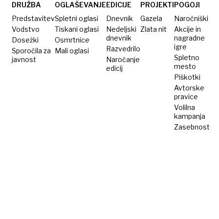
DRUŽBA
OGLAŠEVANJE
EDICIJE
PROJEKTI
POGOJI
Predstavitev
Spletni oglasi
Dnevnik
Gazela
Naročniški
Vodstvo
Tiskani oglasi
Nedeljski
Zlata nit
Akcije in
dnevnik
nagradne
Dosežki
Osmrtnice
igre
Razvedrilo
Sporočila za
Mali oglasi
Spletno
javnost
Naročanje
mesto
edicij
Piškotki
Avtorske
pravice
Volilna
kampanja
Zasebnost