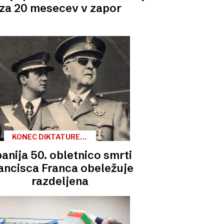
za 20 mesecev v zapor
KONEC DIKTATURE V
ŠPANIJI
anija 50. obletnico smrti
ancisca Franca obeležuje
razdeljena