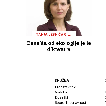
TANJA LESNIČAR -
PUČKO
Cenejša od ekologije je le
diktatura
DRUŽBA
Predstavitev
S
Vodstvo
T
Dosežki
Sporočila za javnost
M