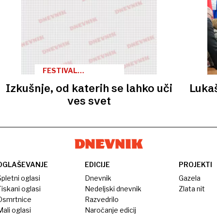
FESTIVAL
GROUNDED
Izkušnje, od katerih se lahko uči
Luka
ves svet
OGLAŠEVANJE
EDICIJE
PROJEKTI
pletni oglasi
Dnevnik
Gazela
iskani oglasi
Nedeljski dnevnik
Zlata nit
Osmrtnice
Razvedrilo
ali oglasi
Naročanje edicij