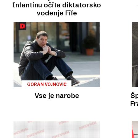
Infantinu očita diktatorsko
vodenje Fife
GORAN VOJNOVIĆ
Vse je narobe
Šp
Fr