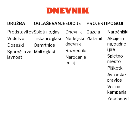
zrušila
napadli
na odru
protestnike,
nekdanji
DRUŽBA
OGLAŠEVANJE
EDICIJE
PROJEKTI
POGOJI
predsednik
Predstavitev
Spletni oglasi
Dnevnik
Gazela
Naročniški
poziva
Vodstvo
Tiskani oglasi
Nedeljski
Zlata nit
Akcije in
dnevnik
nagradne
Dosežki
na ulice
Osmrtnice
igre
Razvedrilo
Sporočila za
Mali oglasi
Spletno
javnost
Naročanje
mesto
edicij
Piškotki
Avtorske
pravice
Volilna
kampanja
Zasebnost