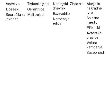
Vodstvo
Tiskani oglasi
Nedeljski
Zlata nit
Akcije in
dnevnik
nagradne
Dosežki
Osmrtnice
igre
Razvedrilo
Sporočila za
Mali oglasi
Spletno
javnost
Naročanje
mesto
edicij
Piškotki
Avtorske
pravice
Volilna
kampanja
Zasebnost