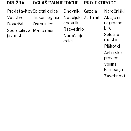
skupno
DRUŽBA
OGLAŠEVANJE
EDICIJE
PROJEKTI
POGOJI
življenje
Predstavitev
Spletni oglasi
Dnevnik
Gazela
Naročniški
Vodstvo
Tiskani oglasi
Nedeljski
Zlata nit
Akcije in
dnevnik
nagradne
Dosežki
Osmrtnice
igre
Razvedrilo
Sporočila za
Mali oglasi
Spletno
javnost
Naročanje
mesto
edicij
Piškotki
Avtorske
pravice
Volilna
kampanja
Zasebnost