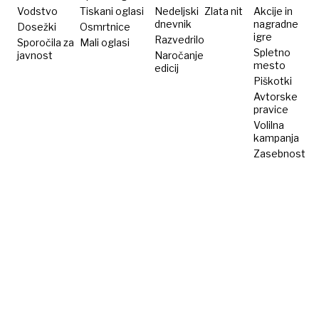
eksotiko
Vodstvo
Tiskani oglasi
Nedeljski
Zlata nit
Akcije in
dnevnik
nagradne
Dosežki
Osmrtnice
igre
Razvedrilo
Sporočila za
Mali oglasi
Spletno
javnost
Naročanje
mesto
edicij
Piškotki
Avtorske
pravice
Volilna
kampanja
Zasebnost