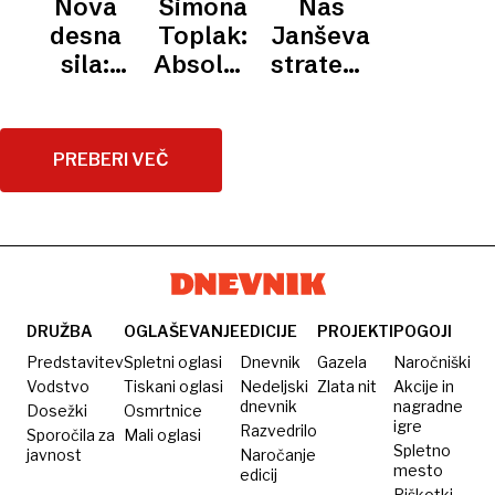
Nova
Simona
Nas
desna
Toplak:
Janševa
sila:
Absolutna
strategija
ustanovni
zmaga
vodi
kongres
levice
naprej v
stranke
je, da
preteklost!?
PREBERI VEČ
Nacionalna
desnica
prihodnost
sama
razglasi
desno
politiko
za
DRUŽBA
OGLAŠEVANJE
EDICIJE
PROJEKTI
POGOJI
nevarno
Predstavitev
Spletni oglasi
Dnevnik
Gazela
Naročniški
Vodstvo
Tiskani oglasi
Nedeljski
Zlata nit
Akcije in
dnevnik
nagradne
Dosežki
Osmrtnice
igre
Razvedrilo
Sporočila za
Mali oglasi
Spletno
javnost
Naročanje
mesto
edicij
Piškotki