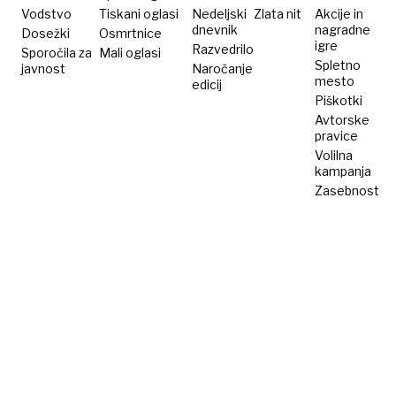
Vodstvo
Tiskani oglasi
Nedeljski
Zlata nit
Akcije in
dnevnik
nagradne
Dosežki
Osmrtnice
igre
Razvedrilo
Sporočila za
Mali oglasi
Spletno
javnost
Naročanje
mesto
edicij
Piškotki
Avtorske
pravice
Volilna
kampanja
Zasebnost