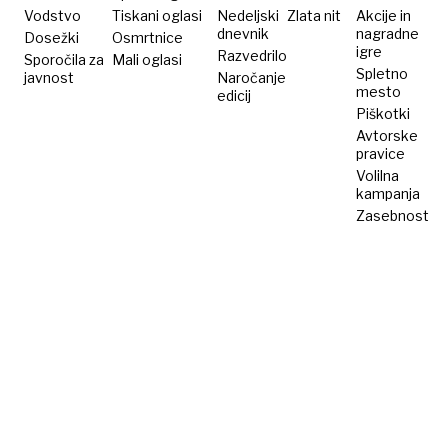
Vodstvo
Tiskani oglasi
Nedeljski
Zlata nit
Akcije in
dnevnik
nagradne
Dosežki
Osmrtnice
igre
Razvedrilo
Sporočila za
Mali oglasi
Spletno
javnost
Naročanje
mesto
edicij
Piškotki
Avtorske
pravice
Volilna
kampanja
Zasebnost