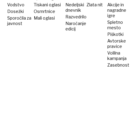
motivirani.''
Vodstvo
Tiskani oglasi
Nedeljski
Zlata nit
Akcije in
dnevnik
nagradne
Dosežki
Osmrtnice
igre
Razvedrilo
Sporočila za
Mali oglasi
Spletno
javnost
Naročanje
mesto
edicij
Piškotki
Avtorske
pravice
Volilna
kampanja
Zasebnost