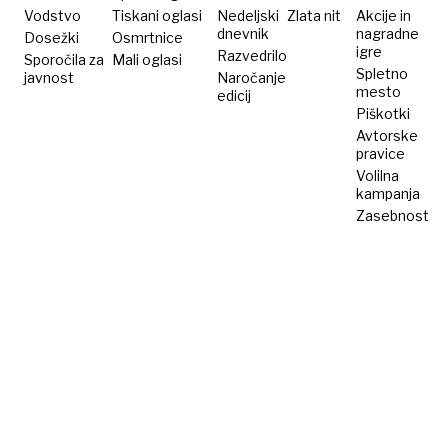
Vodstvo
Tiskani oglasi
Nedeljski
Zlata nit
Akcije in
dnevnik
nagradne
Dosežki
Osmrtnice
igre
Razvedrilo
Sporočila za
Mali oglasi
Spletno
javnost
Naročanje
mesto
edicij
Piškotki
Avtorske
pravice
Volilna
kampanja
Zasebnost