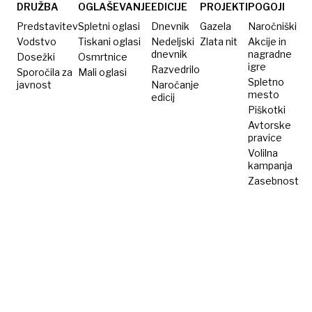
obresti
davka
tudi
DRUŽBA
OGLAŠEVANJE
EDICIJE
PROJEKTI
POGOJI
minister
Predstavitev
Spletni oglasi
Dnevnik
Gazela
Naročniški
Han
Vodstvo
Tiskani oglasi
Nedeljski
Zlata nit
Akcije in
dnevnik
nagradne
Dosežki
Osmrtnice
igre
Razvedrilo
Sporočila za
Mali oglasi
Spletno
javnost
Naročanje
mesto
edicij
Piškotki
Avtorske
pravice
Volilna
kampanja
Zasebnost