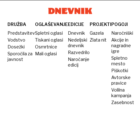
vsa
v DZ ne
bo!
spoštovala
podjetja
bo
pravila
nasprotovala
o ESS
DRUŽBA
OGLAŠEVANJE
EDICIJE
PROJEKTI
POGOJI
Predstavitev
Spletni oglasi
Dnevnik
Gazela
Naročniški
Vodstvo
Tiskani oglasi
Nedeljski
Zlata nit
Akcije in
dnevnik
nagradne
Dosežki
Osmrtnice
igre
Razvedrilo
Sporočila za
Mali oglasi
Spletno
javnost
Naročanje
mesto
edicij
Piškotki
Avtorske
pravice
Volilna
kampanja
Zasebnost