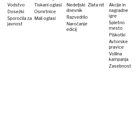
Vodstvo
Tiskani oglasi
Nedeljski
Zlata nit
Akcije in
dnevnik
nagradne
Dosežki
Osmrtnice
igre
Razvedrilo
Sporočila za
Mali oglasi
Spletno
javnost
Naročanje
mesto
edicij
Piškotki
Avtorske
pravice
Volilna
kampanja
Zasebnost