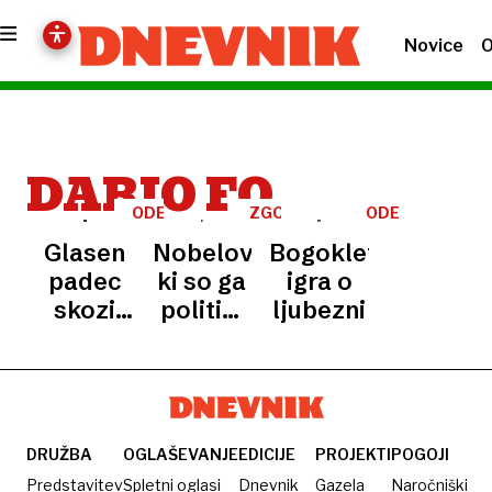
Novice
O
DARIO FO
ODER
ZGODOVINA
ODER
V
Glasen
Nobelovec,
Bogokletna
SLIKI
IN
padec
ki so ga
igra o
BESEDI
skozi
politiki
ljubezni
okno
sovražili
DRUŽBA
OGLAŠEVANJE
EDICIJE
PROJEKTI
POGOJI
Predstavitev
Spletni oglasi
Dnevnik
Gazela
Naročniški