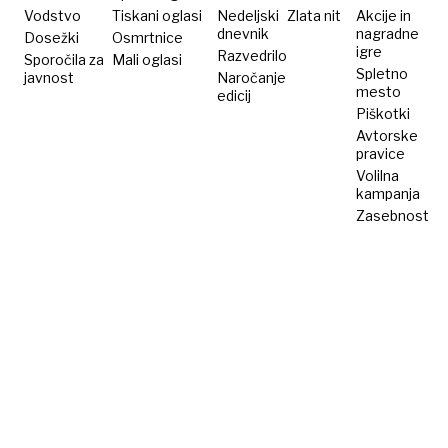
Vodstvo
Tiskani oglasi
Nedeljski
Zlata nit
Akcije in
dnevnik
nagradne
Dosežki
Osmrtnice
igre
Razvedrilo
Sporočila za
Mali oglasi
Spletno
javnost
Naročanje
mesto
edicij
Piškotki
Avtorske
pravice
Volilna
kampanja
Zasebnost