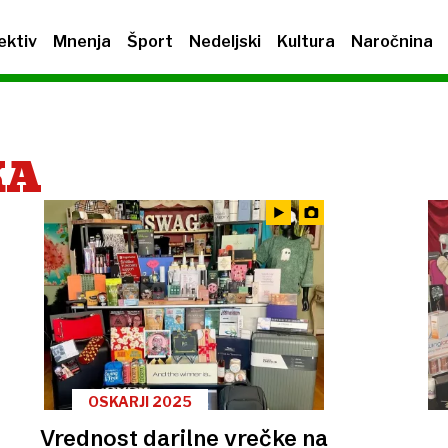
ektiv
Mnenja
Šport
Nedeljski
Kultura
Naročnina
KA
OSKARJI 2025
Vrednost darilne vrečke na