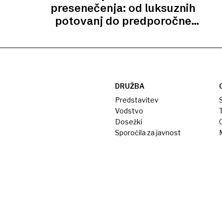
presenečenja: od luksuznih
potovanj do predporočne
pogodbe
DRUŽBA
Predstavitev
S
Vodstvo
T
Dosežki
Sporočila za javnost
M