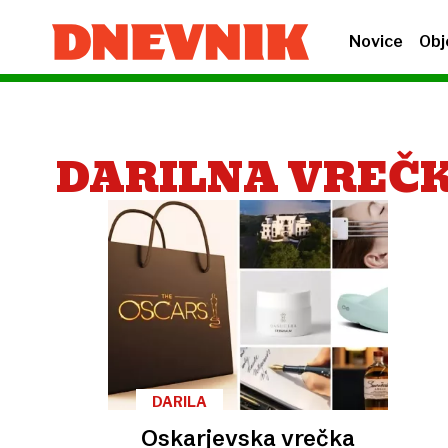
Novice
Obj
DARILNA VREČ
DARILA
Oskarjevska vrečka