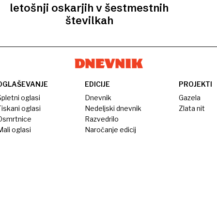
letošnji oskarjih v šestmestnih
številkah
OGLAŠEVANJE
EDICIJE
PROJEKTI
pletni oglasi
Dnevnik
Gazela
iskani oglasi
Nedeljski dnevnik
Zlata nit
Osmrtnice
Razvedrilo
ali oglasi
Naročanje edicij