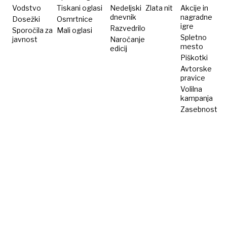
polnoči
Vodstvo
Tiskani oglasi
Nedeljski
Zlata nit
Akcije in
dnevnik
nagradne
Dosežki
Osmrtnice
igre
Razvedrilo
Sporočila za
Mali oglasi
Spletno
javnost
Naročanje
mesto
edicij
Piškotki
Avtorske
pravice
Volilna
kampanja
Zasebnost