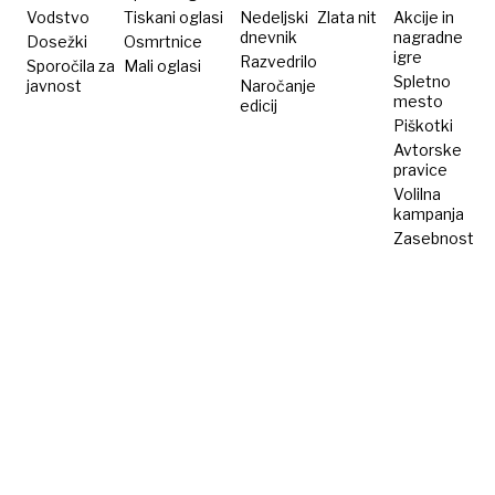
Vodstvo
Tiskani oglasi
Nedeljski
Zlata nit
Akcije in
dnevnik
nagradne
Dosežki
Osmrtnice
igre
Razvedrilo
Sporočila za
Mali oglasi
Spletno
javnost
Naročanje
mesto
edicij
Piškotki
Avtorske
pravice
Volilna
kampanja
Zasebnost