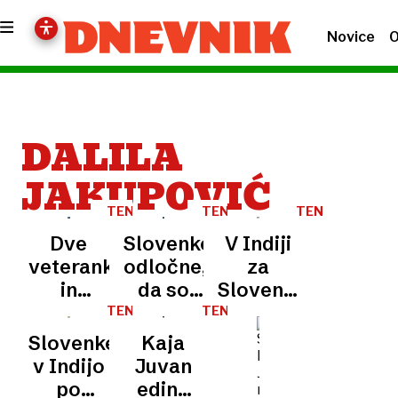
Novice
O
DALILA
JAKUPOVIĆ
TENIS
TENIS
TENIS
Dve
Slovenke
V Indiji
veteranki
odločne,
za
in
da so
Slovenke
mladinka
pripravljene
lepo
TENIS
TENIS
na
na
poskrbljeno
Slovenke
Kaja
glavnem
Nizozemke
v Indijo
Juvan
turnirju
in
po
edina