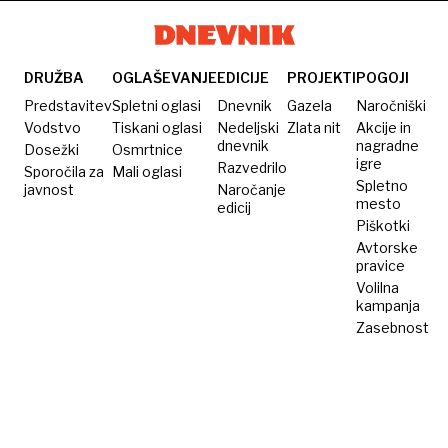
teden
nakita
DRUŽBA
OGLAŠEVANJE
EDICIJE
PROJEKTI
POGOJI
Predstavitev
Spletni oglasi
Dnevnik
Gazela
Naročniški
Vodstvo
Tiskani oglasi
Nedeljski
Zlata nit
Akcije in
dnevnik
nagradne
Dosežki
Osmrtnice
igre
Razvedrilo
Sporočila za
Mali oglasi
Spletno
javnost
Naročanje
mesto
edicij
Piškotki
Avtorske
pravice
Volilna
kampanja
Zasebnost