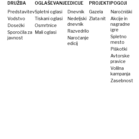
»Uh,
DRUŽBA
OGLAŠEVANJE
EDICIJE
PROJEKTI
POGOJI
kako so
Predstavitev
Spletni oglasi
Dnevnik
Gazela
Naročniški
me
Vodstvo
Tiskani oglasi
Nedeljski
Zlata nit
Akcije in
dnevnik
nagradne
Dosežki
razjezili!«
Osmrtnice
igre
Razvedrilo
Sporočila za
Mali oglasi
Spletno
javnost
Naročanje
mesto
edicij
Piškotki
Avtorske
pravice
Volilna
kampanja
Zasebnost