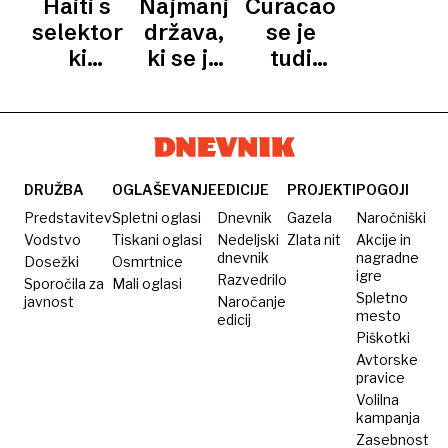
Haiti s
Najmanjša
Curacao
prevzeli
in s
prvenstvo
selektorjem,
država,
se je
SP
prebivalstvom
prispeli
ki
ki se je
tudi
za pol
v
reprezentanco
kdaj
brez
Ljubljane
avtobusu
vodi po
uvrstila
selektorja
brez šip
telefonu
na
uvrstil
svetovno
na
prvenstvo
svetovno
DRUŽBA
OGLAŠEVANJE
EDICIJE
PROJEKTI
POGOJI
prvenstvo
Predstavitev
Spletni oglasi
Dnevnik
Gazela
Naročniški
Vodstvo
Tiskani oglasi
Nedeljski
Zlata nit
Akcije in
dnevnik
nagradne
Dosežki
Osmrtnice
igre
Razvedrilo
Sporočila za
Mali oglasi
Spletno
javnost
Naročanje
mesto
edicij
Piškotki
Avtorske
pravice
Volilna
kampanja
Zasebnost