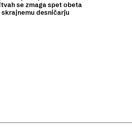
itvah se zmaga spet obeta
skrajnemu desničarju