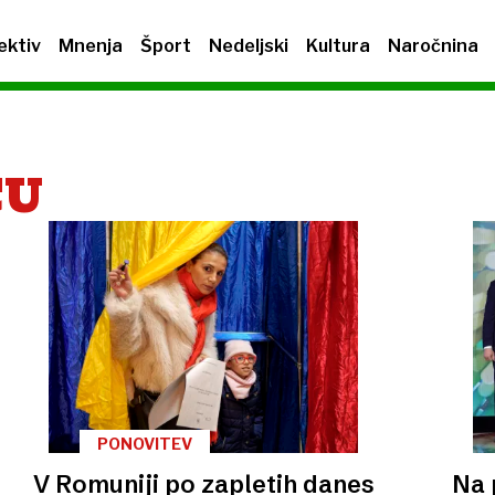
ektiv
Mnenja
Šport
Nedeljski
Kultura
Naročnina
CU
PONOVITEV
V Romuniji po zapletih danes
Na 