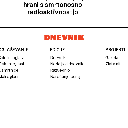
hrani s smrtonosno
radioaktivnostjo
OGLAŠEVANJE
EDICIJE
PROJEKTI
pletni oglasi
Dnevnik
Gazela
iskani oglasi
Nedeljski dnevnik
Zlata nit
Osmrtnice
Razvedrilo
ali oglasi
Naročanje edicij