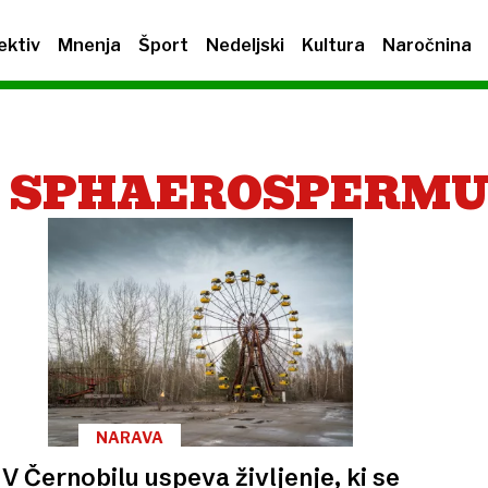
ektiv
Mnenja
Šport
Nedeljski
Kultura
Naročnina
M SPHAEROSPERM
NARAVA
V Černobilu uspeva življenje, ki se