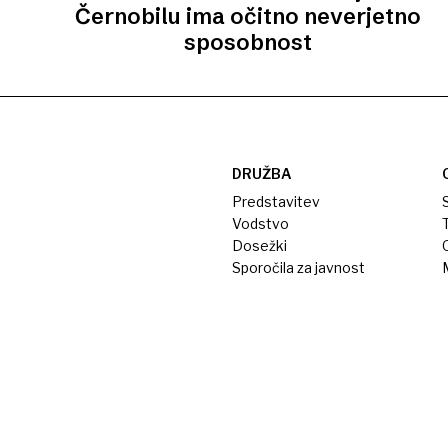
Černobilu ima očitno neverjetno
sposobnost
DRUŽBA
Predstavitev
S
Vodstvo
T
Dosežki
Sporočila za javnost
M