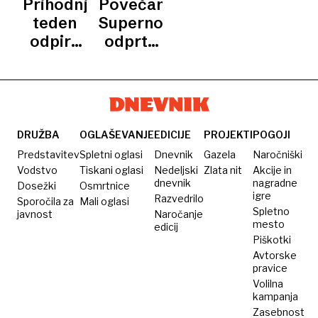
Prihodnji
Povečana
o
iz
teden
Supernovabo
režiserju
newyorške
odpira
odprta
dokumentarca
Metropolitanske
vrata
aprila
o
opere
Cineplexx
Melanii
na
Trump?
Rudniku
DRUŽBA
OGLAŠEVANJE
EDICIJE
PROJEKTI
POGOJI
Predstavitev
Spletni oglasi
Dnevnik
Gazela
Naročniški
Vodstvo
Tiskani oglasi
Nedeljski
Zlata nit
Akcije in
dnevnik
nagradne
Dosežki
Osmrtnice
igre
Razvedrilo
Sporočila za
Mali oglasi
Spletno
javnost
Naročanje
mesto
edicij
Piškotki
Avtorske
pravice
Volilna
kampanja
Zasebnost