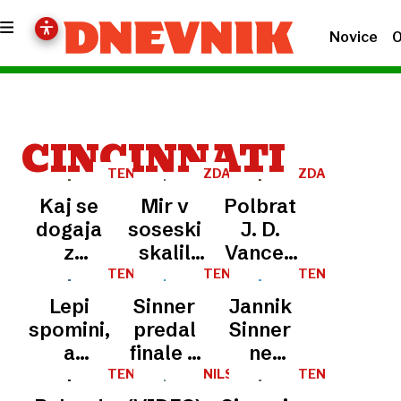
Novice
O
CINCINNATI
TENIS
ZDA
ZDA
Kaj se
Mir v
Polbrat
dogaja
soseski
J. D.
z
skalil
Vancea
Alcarazom?
incident
izgubil
TENIS
TENIS
TENIS
Znova
na
volitve
Lepi
Sinner
Jannik
razočaral
družinskem
spomini,
predal
Sinner
navijače
posestvu
a
finale v
ne
ameriškega
drugačna
Cincinnatiju,
popušča
TENIS
NILSKI
TENIS
podpredsednika
KONJ
realnost
zmaga