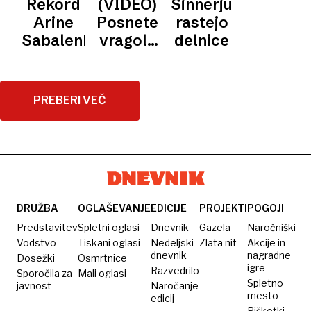
Rekord
(VIDEO)
Sinnerju
slovenskega
Alcarazu
Arine
Posnetek
rastejo
ženskega
Sabalenka
vragolij
delnice
tenisa
mladiča,
ki je
očaral
PREBERI VEČ
svet
DRUŽBA
OGLAŠEVANJE
EDICIJE
PROJEKTI
POGOJI
Predstavitev
Spletni oglasi
Dnevnik
Gazela
Naročniški
Vodstvo
Tiskani oglasi
Nedeljski
Zlata nit
Akcije in
dnevnik
nagradne
Dosežki
Osmrtnice
igre
Razvedrilo
Sporočila za
Mali oglasi
Spletno
javnost
Naročanje
mesto
edicij
Piškotki