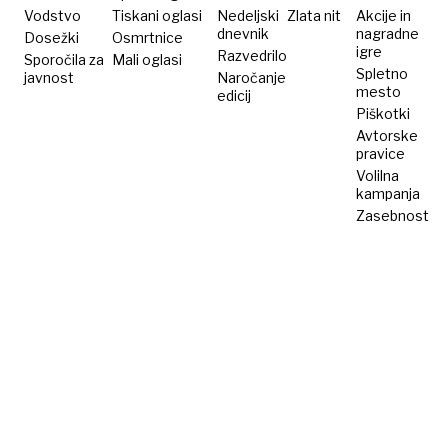
para
Vodstvo
Tiskani oglasi
Nedeljski
Zlata nit
Akcije in
dnevnik
nagradne
Dosežki
Osmrtnice
igre
Razvedrilo
Sporočila za
Mali oglasi
Spletno
javnost
Naročanje
mesto
edicij
Piškotki
Avtorske
pravice
Volilna
kampanja
Zasebnost