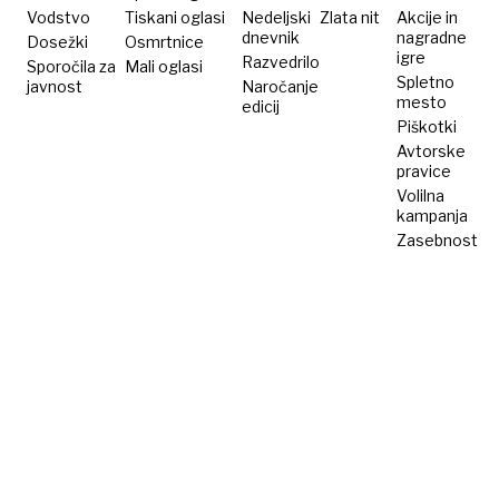
Vodstvo
Tiskani oglasi
Nedeljski
Zlata nit
Akcije in
dnevnik
nagradne
Dosežki
Osmrtnice
igre
Razvedrilo
Sporočila za
Mali oglasi
Spletno
javnost
Naročanje
mesto
edicij
Piškotki
Avtorske
pravice
Volilna
kampanja
Zasebnost