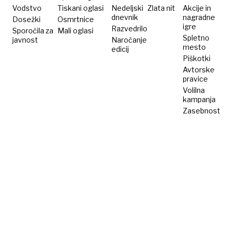
goricah
Vodstvo
Tiskani oglasi
Nedeljski
Zlata nit
Akcije in
dnevnik
nagradne
Dosežki
Osmrtnice
igre
Razvedrilo
Sporočila za
Mali oglasi
Spletno
javnost
Naročanje
mesto
edicij
Piškotki
Avtorske
pravice
Volilna
kampanja
Zasebnost