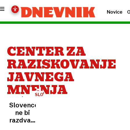
Novice
O
CENTER ZA
RAZISKOVANJE
JAVNEGA
MNENJA
SLOVENSKO
JAVNO
Slovencev
MNENJE
ne bi
razdvajalo
nič, če