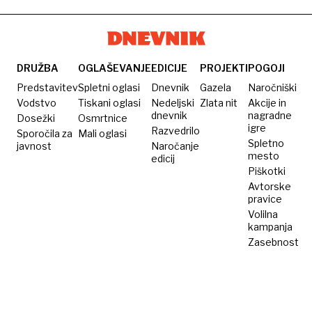
nas ne
bi
razdvajala
politika
DRUŽBA
OGLAŠEVANJE
EDICIJE
PROJEKTI
POGOJI
Predstavitev
Spletni oglasi
Dnevnik
Gazela
Naročniški
Vodstvo
Tiskani oglasi
Nedeljski
Zlata nit
Akcije in
dnevnik
nagradne
Dosežki
Osmrtnice
igre
Razvedrilo
Sporočila za
Mali oglasi
Spletno
javnost
Naročanje
mesto
edicij
Piškotki
Avtorske
pravice
Volilna
kampanja
Zasebnost