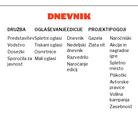
inovativni
kreativnost
DRUŽBA
OGLAŠEVANJE
EDICIJE
PROJEKTI
POGOJI
Predstavitev
Spletni oglasi
Dnevnik
Gazela
Naročniški
Vodstvo
Tiskani oglasi
Nedeljski
Zlata nit
Akcije in
dnevnik
nagradne
Dosežki
Osmrtnice
igre
Razvedrilo
Sporočila za
Mali oglasi
Spletno
javnost
Naročanje
mesto
edicij
Piškotki
Avtorske
pravice
Volilna
kampanja
Zasebnost