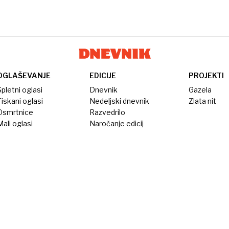
OGLAŠEVANJE
EDICIJE
PROJEKTI
pletni oglasi
Dnevnik
Gazela
iskani oglasi
Nedeljski dnevnik
Zlata nit
Osmrtnice
Razvedrilo
ali oglasi
Naročanje edicij