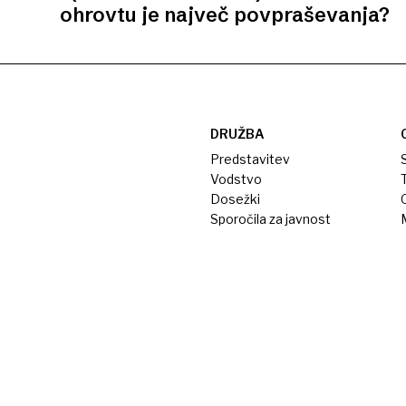
ohrovtu je največ povpraševanja?
DRUŽBA
Predstavitev
S
Vodstvo
T
Dosežki
Sporočila za javnost
M