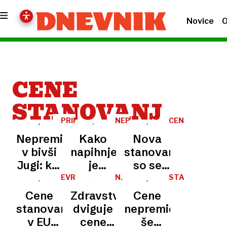
Novice
O
CENE
STANOVANJ
PRIMERJAVA
NEPREMIČNINE
CENE
NEPREMIČNIN
Nepremičnine
Kako
Nova
v bivši
napihnjen
stanovanja
Jugi: kje
je
so se
so
balon?
pocenile,
EVROPSKA
N.
STATISTIČNI
KOMISIJA
N.
URAD
najdražje,
V
rabljena
Cene
Zdravstvo
Cene
kje
Ljubljani
podražili
stanovanj
dviguje
nepremičnin
najcenejše
kvadrat
v EU
cene
še