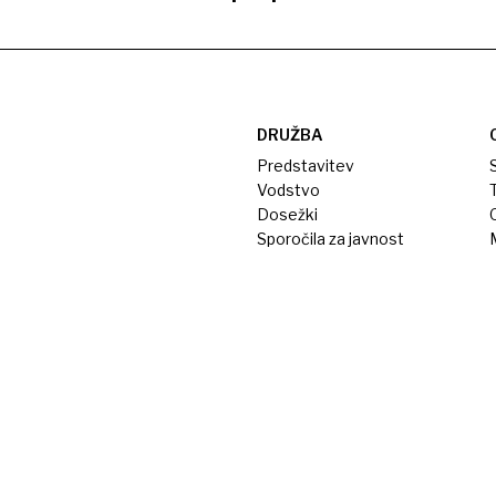
DRUŽBA
Predstavitev
S
Vodstvo
T
Dosežki
Sporočila za javnost
M