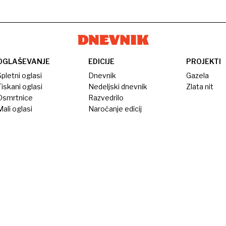
OGLAŠEVANJE
EDICIJE
PROJEKTI
pletni oglasi
Dnevnik
Gazela
iskani oglasi
Nedeljski dnevnik
Zlata nit
Osmrtnice
Razvedrilo
ali oglasi
Naročanje edicij