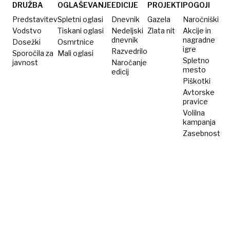
v CD
DRUŽBA
OGLAŠEVANJE
EDICIJE
PROJEKTI
POGOJI
Predstavitev
Spletni oglasi
Dnevnik
Gazela
Naročniški
Vodstvo
Tiskani oglasi
Nedeljski
Zlata nit
Akcije in
dnevnik
nagradne
Dosežki
Osmrtnice
igre
Razvedrilo
Sporočila za
Mali oglasi
Spletno
javnost
Naročanje
mesto
edicij
Piškotki
Avtorske
pravice
Volilna
kampanja
Zasebnost