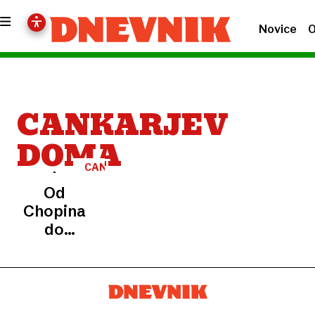
Novice
O
CANKARJEV
DOMA
CANKARJEV
DOM
Od
Chopina
do
Preljocaja
–
razgibana
sezona