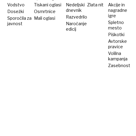
do
Vodstvo
Tiskani oglasi
Nedeljski
Zlata nit
Akcije in
dnevnik
nagradne
Dosežki
Osmrtnice
glave«
igre
Razvedrilo
Sporočila za
Mali oglasi
Spletno
javnost
Naročanje
mesto
edicij
Piškotki
Avtorske
pravice
Volilna
kampanja
Zasebnost