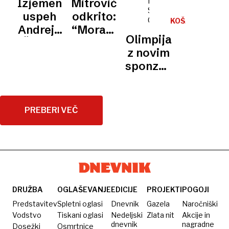
Izjemen
Mitrović
se je v
zgled
uspeh
odkrito:
KOŠARKA
Sloveniji
vsem
Andreja
“Morajo
/
pridobljene
Olimpija
LIGA
Žaklja
razumeti,
ABA
etikete
z novim
da ne
sponzorjem
bom
že
imel
načrtuje
večno
prihodnjo
potrpljenja”
PREBERI VEČ
sezono
DRUŽBA
OGLAŠEVANJE
EDICIJE
PROJEKTI
POGOJI
Predstavitev
Spletni oglasi
Dnevnik
Gazela
Naročniški
Vodstvo
Tiskani oglasi
Nedeljski
Zlata nit
Akcije in
dnevnik
nagradne
Dosežki
Osmrtnice