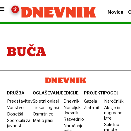
Novice
O
BUČA
DRUŽBA
OGLAŠEVANJE
EDICIJE
PROJEKTI
POGOJI
Predstavitev
Spletni oglasi
Dnevnik
Gazela
Naročniški
Vodstvo
Tiskani oglasi
Nedeljski
Zlata nit
Akcije in
dnevnik
nagradne
Dosežki
Osmrtnice
igre
Razvedrilo
Sporočila za
Mali oglasi
Spletno
javnost
Naročanje
mesto
edicij