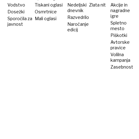
policijo"
Vodstvo
Tiskani oglasi
Nedeljski
Zlata nit
Akcije in
dnevnik
nagradne
Dosežki
Osmrtnice
igre
Razvedrilo
Sporočila za
Mali oglasi
Spletno
javnost
Naročanje
mesto
edicij
Piškotki
Avtorske
pravice
Volilna
kampanja
Zasebnost