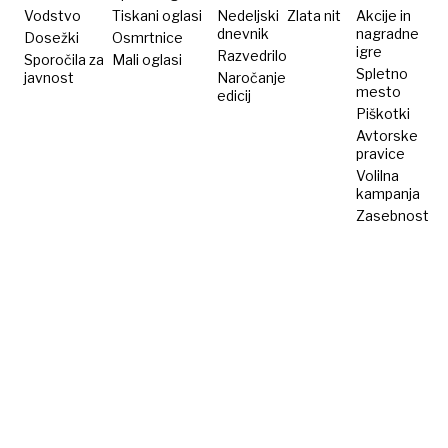
Vodstvo
Tiskani oglasi
Nedeljski
Zlata nit
Akcije in
dnevnik
nagradne
Dosežki
Osmrtnice
igre
Razvedrilo
Sporočila za
Mali oglasi
Spletno
javnost
Naročanje
mesto
edicij
Piškotki
Avtorske
pravice
Volilna
kampanja
Zasebnost