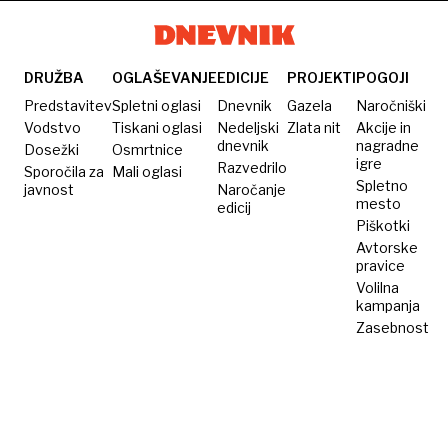
ima
dva
novorojenčkov
zdaj
brke
metra
obsodili
na
DRUŽBA
OGLAŠEVANJE
EDICIJE
PROJEKTI
POGOJI
dosmrtno
Predstavitev
Spletni oglasi
Dnevnik
Gazela
Naročniški
ječo
Vodstvo
Tiskani oglasi
Nedeljski
Zlata nit
Akcije in
dnevnik
nagradne
Dosežki
Osmrtnice
igre
Razvedrilo
Sporočila za
Mali oglasi
Spletno
javnost
Naročanje
mesto
edicij
Piškotki
Avtorske
pravice
Volilna
kampanja
Zasebnost