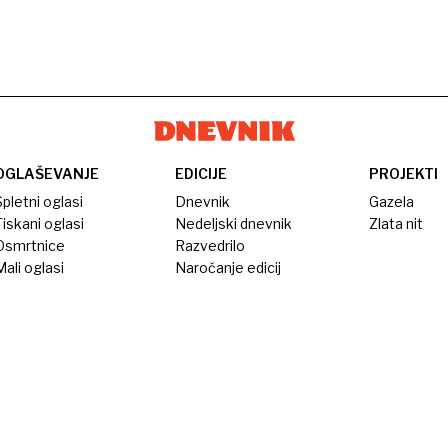
OGLAŠEVANJE
EDICIJE
PROJEKTI
pletni oglasi
Dnevnik
Gazela
iskani oglasi
Nedeljski dnevnik
Zlata nit
Osmrtnice
Razvedrilo
ali oglasi
Naročanje edicij