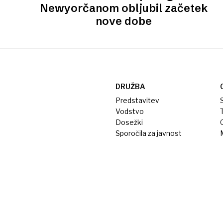
Newyorčanom obljubil začetek
nove dobe
DRUŽBA
Predstavitev
S
Vodstvo
T
Dosežki
Sporočila za javnost
M