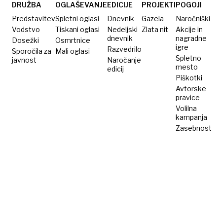
prevozil
DRUŽBA
OGLAŠEVANJE
EDICIJE
PROJEKTI
POGOJI
6500
Predstavitev
Spletni oglasi
Dnevnik
Gazela
Naročniški
kilometrov
Vodstvo
Tiskani oglasi
Nedeljski
Zlata nit
Akcije in
dnevnik
nagradne
Dosežki
Osmrtnice
igre
Razvedrilo
Sporočila za
Mali oglasi
Spletno
javnost
Naročanje
mesto
edicij
Piškotki
Avtorske
pravice
Volilna
kampanja
Zasebnost