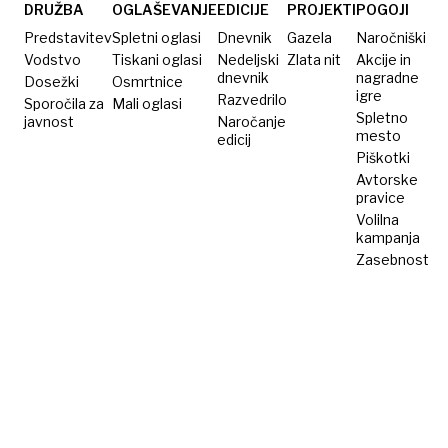
Zupanc
DRUŽBA
OGLAŠEVANJE
EDICIJE
PROJEKTI
POGOJI
brez
Predstavitev
Spletni oglasi
Dnevnik
Gazela
Naročniški
zadostne
Vodstvo
Tiskani oglasi
Nedeljski
Zlata nit
Akcije in
dnevnik
nagradne
Dosežki
podpore
Osmrtnice
igre
Razvedrilo
Sporočila za
Mali oglasi
Spletno
javnost
Naročanje
mesto
edicij
Piškotki
Avtorske
pravice
Volilna
kampanja
Zasebnost